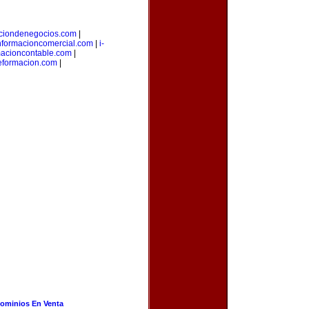
aciondenegocios.com
|
nformacioncomercial.com
|
i-
macioncontable.com
|
deformacion.com
|
ominios En Venta