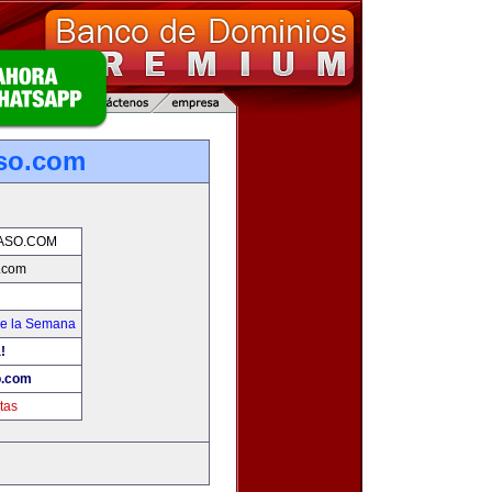
so.com
ASO.COM
.com
de la Semana
!
o.com
tas