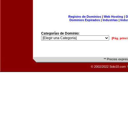
Registro de Dominios
|
Web Hosting
|
D
Dominios Expirados
|
Industrias
|
Indu
Categorías de Dominio:
[Pág. princi
** Precios expre
© 2002/2022 Solo10.com