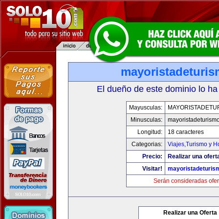
mayoristadeturi
El dueño de este dominio lo ha
Mayusculas:
MAYORISTADETU
Minusculas:
mayoristadeturism
Longitud:
18 caracteres
Categorias:
Viajes,Turismo y 
Precio:
Realizar una ofert
Visitar!
mayoristadeturis
Serán consideradas ofer
Realizar una Oferta