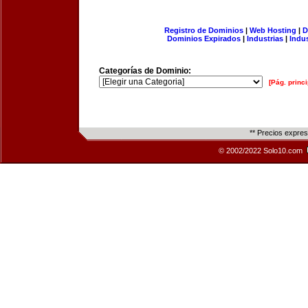
Registro de Dominios
|
Web Hosting
|
D
Dominios Expirados
|
Industrias
|
Indu
Categorías de Dominio:
[Pág. princi
** Precios expre
© 2002/2022 Solo10.com