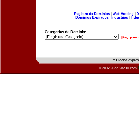
Registro de Dominios
|
Web Hosting
|
D
Dominios Expirados
|
Industrias
|
Indu
Categorías de Dominio:
[Pág. princi
** Precios expre
© 2002/2022 Solo10.com