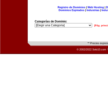
Registro de Dominios
|
Web Hosting
|
D
Dominios Expirados
|
Industrias
|
Indu
Categorías de Dominio:
[Pág. princi
** Precios expre
© 2002/2022 Solo10.com