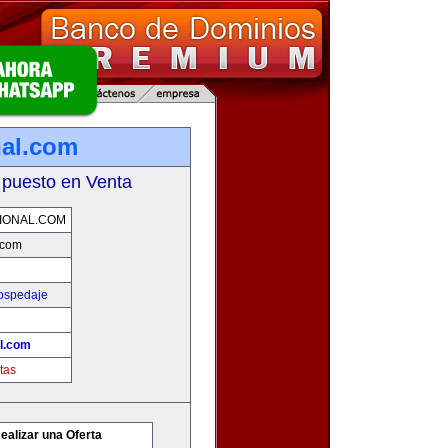
nal.com
 puesto en Venta
IONAL.COM
.com
Hospedaje
al.com
tas
ealizar una Oferta