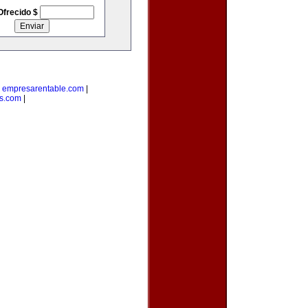
Ofrecido $
|
empresarentable.com
|
s.com
|