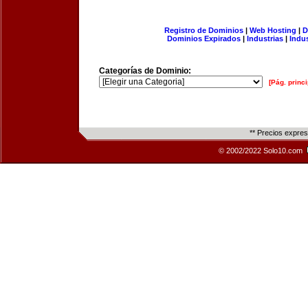
Registro de Dominios
|
Web Hosting
|
D
Dominios Expirados
|
Industrias
|
Indu
Categorías de Dominio:
[Pág. princi
** Precios expre
© 2002/2022 Solo10.com