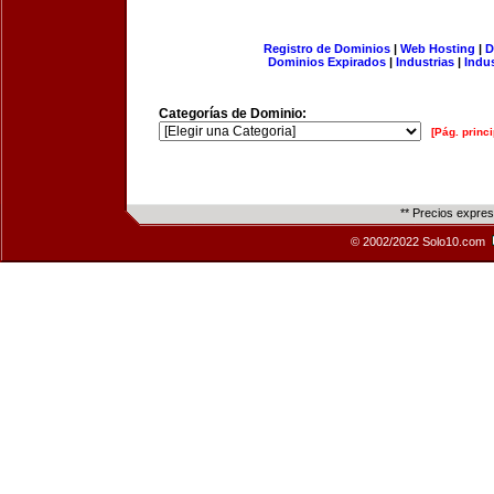
Registro de Dominios
|
Web Hosting
|
D
Dominios Expirados
|
Industrias
|
Indu
Categorías de Dominio:
[Pág. princi
** Precios expre
© 2002/2022 Solo10.com