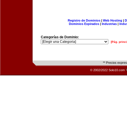
Registro de Dominios
|
Web Hosting
|
D
Dominios Expirados
|
Industrias
|
Indu
Categorías de Dominio:
[Pág. princi
** Precios expre
© 2002/2022 Solo10.com