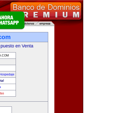
.com
 puesto en Venta
A.COM
 Hospedaje
ta!
m
tas