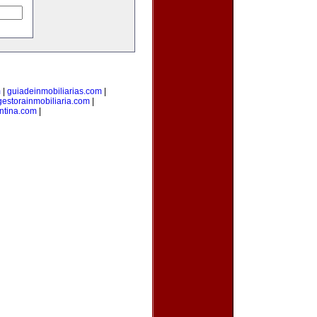
m
|
guiadeinmobiliarias.com
|
gestorainmobiliaria.com
|
ntina.com
|