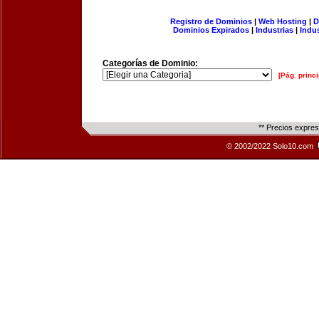
Registro de Dominios
|
Web Hosting
|
D
Dominios Expirados
|
Industrias
|
Indu
Categorías de Dominio:
[Pág. princi
** Precios expre
© 2002/2022 Solo10.com