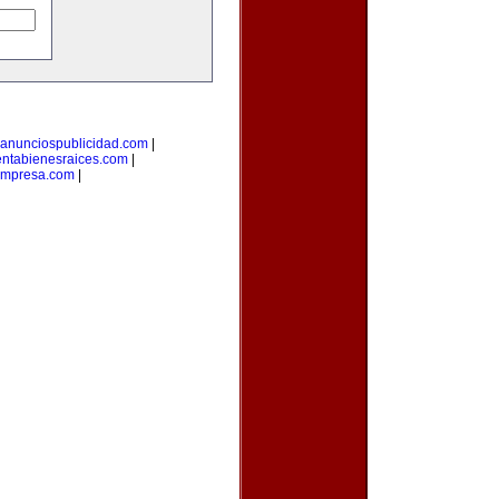
anunciospublicidad.com
|
ntabienesraices.com
|
empresa.com
|