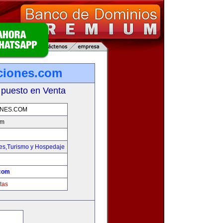
ciones.com
 puesto en Venta
NES.COM
om
jes,Turismo y Hospedaje
com
tas