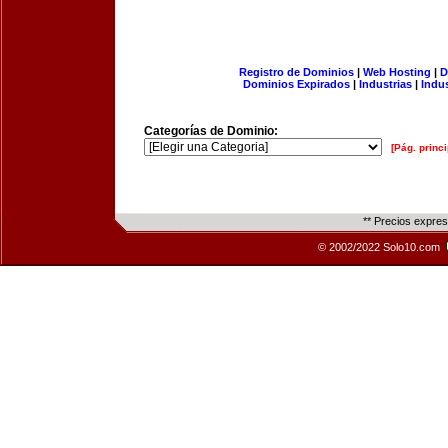
Registro de Dominios
|
Web Hosting
|
D
Dominios Expirados
|
Industrias
|
Indu
Categorías de Dominio:
[Pág. princi
** Precios expre
© 2002/2022 Solo10.com