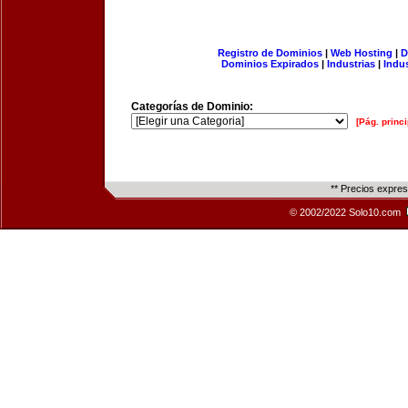
Registro de Dominios
|
Web Hosting
|
D
Dominios Expirados
|
Industrias
|
Indu
Categorías de Dominio:
[Pág. princi
** Precios expre
© 2002/2022 Solo10.com