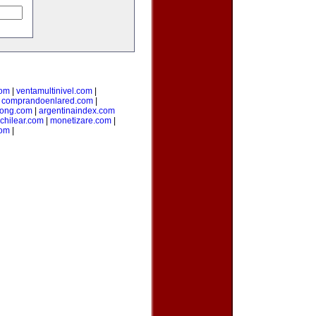
com
|
ventamultinivel.com
|
|
comprandoenlared.com
|
ong.com
|
argentinaindex.com
chilear.com
|
monetizare.com
|
com
|