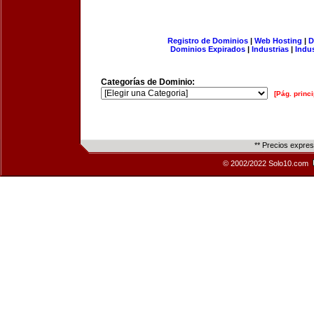
Registro de Dominios
|
Web Hosting
|
D
Dominios Expirados
|
Industrias
|
Indu
Categorías de Dominio:
[Pág. princi
** Precios expre
© 2002/2022 Solo10.com