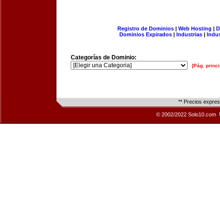
Registro de Dominios
|
Web Hosting
|
D
Dominios Expirados
|
Industrias
|
Indu
Categorías de Dominio:
[Pág. princi
** Precios expre
© 2002/2022 Solo10.com