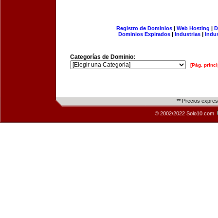
Registro de Dominios
|
Web Hosting
|
D
Dominios Expirados
|
Industrias
|
Indu
Categorías de Dominio:
[Pág. princi
** Precios expre
© 2002/2022 Solo10.com