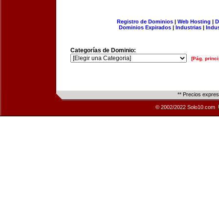
Registro de Dominios
|
Web Hosting
|
D
Dominios Expirados
|
Industrias
|
Indu
Categorías de Dominio:
[Pág. princi
** Precios expre
© 2002/2022 Solo10.com