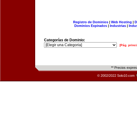
Registro de Dominios
|
Web Hosting
|
D
Dominios Expirados
|
Industrias
|
Indu
Categorías de Dominio:
[Pág. princi
** Precios expre
© 2002/2022 Solo10.com