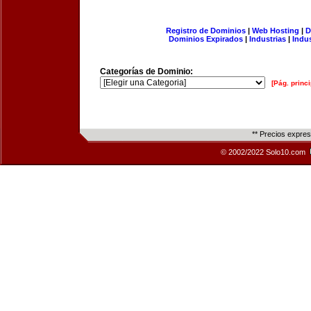
Registro de Dominios
|
Web Hosting
|
D
Dominios Expirados
|
Industrias
|
Indu
Categorías de Dominio:
[Pág. princi
** Precios expre
© 2002/2022 Solo10.com