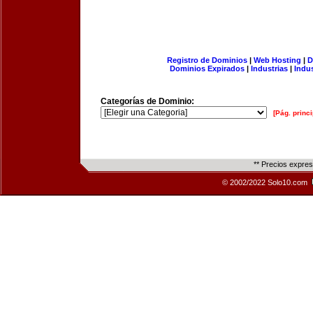
Registro de Dominios
|
Web Hosting
|
D
Dominios Expirados
|
Industrias
|
Indu
Categorías de Dominio:
[Pág. princi
** Precios expre
© 2002/2022 Solo10.com