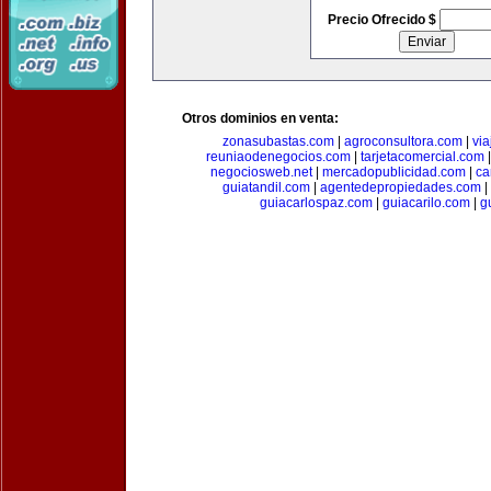
Precio Ofrecido $
Otros dominios en venta:
zonasubastas.com
|
agroconsultora.com
|
vi
reuniaodenegocios.com
|
tarjetacomercial.com
negociosweb.net
|
mercadopublicidad.com
|
ca
guiatandil.com
|
agentedepropiedades.com
|
guiacarlospaz.com
|
guiacarilo.com
|
g