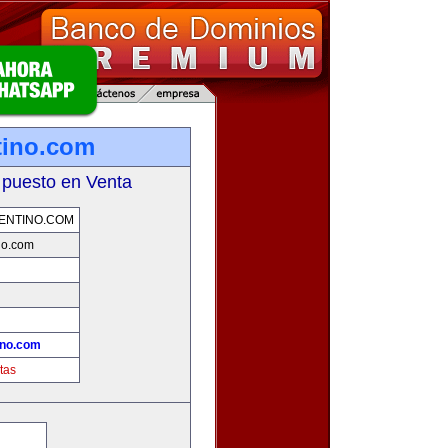
tino.com
 puesto en Venta
ENTINO.COM
no.com
ino.com
tas