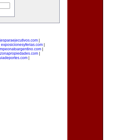
ajesparaejecutivos.com
|
|
exposicionesyferias.com
|
mpeonatoargentino.com
|
zonapropiedades.com
|
uiadeportes.com
|