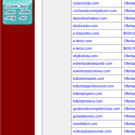
clubciclista.com
Oferta
cochesdecompeticion.com
Oferta
deporteamateur.com
Oferta
deslizador.com
Oferta
e-Deportes.com
$559.
e-tenis.com
Oferta
e-tenis.com
$650.
efutbolista.com
Oferta
estrellasdeldeporte.com
Oferta
eventosbarcelona.com
Oferta
futbolenlaweb.com
Oferta
futbolistaprofesional.com
Oferta
futbolplayero.com
Oferta
futbolprimera.com
Oferta
gestiondecompetencias.com
Oferta
guiadebuceo.com
Oferta
missfutbol.com
Oferta
noticiasbaloncesto.com
Oferta