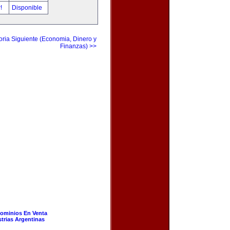
r!
Disponible
ria Siguiente (Economia, Dinero y
Finanzas) >>
ominios En Venta
strias Argentinas