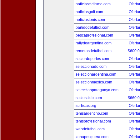
noticiasciclismo.com
Oferta
noticiasgolf.com
Oferta
noticiastenis.com
Oferta
partidodefutbol.com
Oferta
pescaprofesional.com
Oferta
rallydeargentina.com
Oferta
remerasdefutbol.com
$600.
sectordeportes.com
Oferta
seleccionado.com
Oferta
seleccionargentina.com
Oferta
seleccionmexico.com
Oferta
seleccionparaguaya.com
Oferta
sociosclub.com
$660.
surfistas.org
Oferta
tenisargentino.com
Oferta
tenisprofesional.com
Oferta
webdefutbol.com
Oferta
zonapesquera.com
Oferta