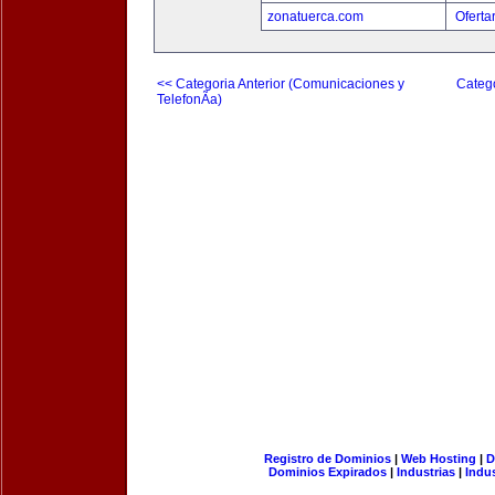
zonatuerca.com
Oferta
<< Categoria Anterior (Comunicaciones y
Catego
TelefonÃ­a)
Registro de Dominios
|
Web Hosting
|
D
Dominios Expirados
|
Industrias
|
Indu